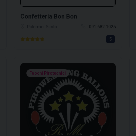
Confetteria Bon Bon
3
Palermo, Sicilia
091 682 1025
5
Fuochi Pirotecnici