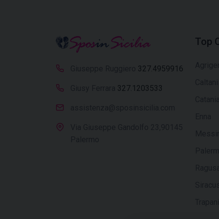
Top C
Agrige
Giuseppe Ruggiero
327.4959916
Caltan
Giusy Ferrara
327.1203533
Catani
assistenza@sposinsicilia.com
Enna
Via Giuseppe Gandolfo 23,90145
Messi
Palermo
Paler
Ragus
Siracu
Trapan