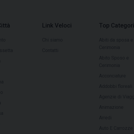
ittà
Link Veloci
Top Categor
nto
Chi siamo
Abiti da sposa e
Cerimonia
issetta
Contatti
Abito Sposo e
a
Cerimonia
Acconciature
na
Addobbi floreali
mo
Agenzie di Viagg
a
Animazione
sa
Arredi
i
Auto E Carrozze