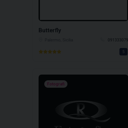
Butterfly
Palermo, Sicilia
09133307
5
Fotografi